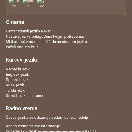
O nama
Centar stranih jezika Neven
Nastava jezika prilagođena tvojim potrebama.
Mi ti pomažemo da naučiš da na stranom jeziku
kažeš ono što želiš.
Kursevi jezika
Nemački jezik
Engleski jezik
Španski jezik
Ruski jezik
Turski jezik
Srpski jezik za strance
Radno vreme
Časovi jezika se održavaju sedam dana u nedelji.
Radno vreme za sve informacije
Ponedeljak - Petak --------------------------------------- 8 - 17
h