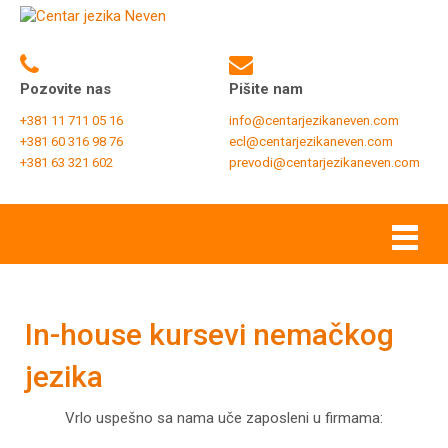
Pozovite nas
Pišite nam
+381 11 711 05 16
info@centarjezikaneven.com
+381 60 316 98 76
ecl@centarjezikaneven.com
+381 63 321 602
prevodi@centarjezikaneven.com
In-house kursevi nemačkog
jezika
Vrlo uspešno sa nama uče zaposleni u firmama: