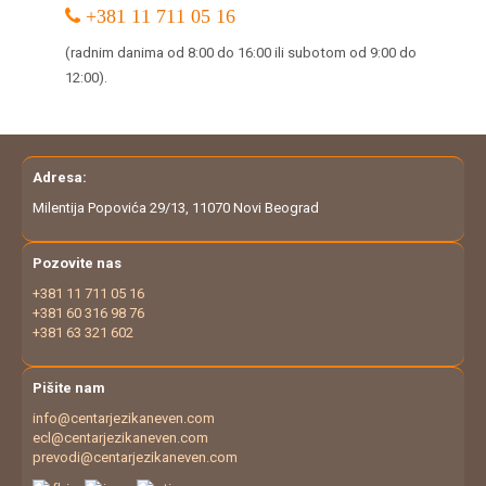
+381 11 711 05 16
(radnim danima od 8:00 do 16:00 ili subotom od 9:00 do
12:00).
Adresa:
Milentija Popovića 29/13, 11070 Novi Beograd
Pozovite nas
+381 11 711 05 16
+381 60 316 98 76
+381 63 321 602
Pišite nam
info@centarjezikaneven.com
ecl@centarjezikaneven.com
prevodi@centarjezikaneven.com